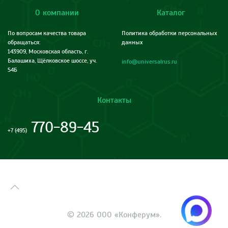
О компании
Каталог
По вопросам качества товара
Политика обработки персональных
обращаться:
данных
143909, Московская область, г.
Балашиха, Щёлковское шоссе, уч.
info@universalrus.ru
54Б
Контакты
770-89-45
+7 (495)
©
2026
ООО «Конферум».